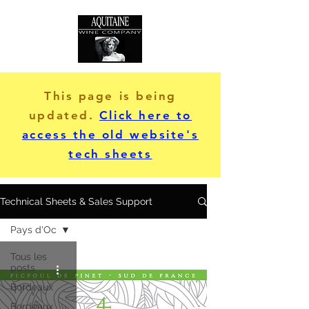
This page is being
updated.
Click here to
access the old website's
tech sheets
Technical Sheets & Sales Support
Pays d'Oc
Tous les
posts
Bordeaux
Bordeaux